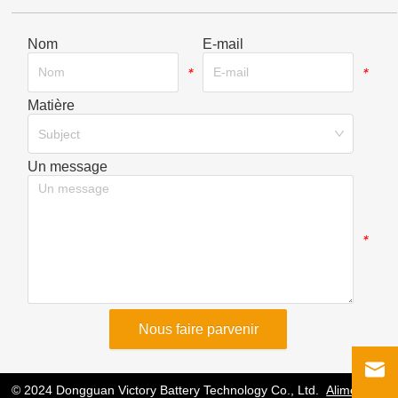
Nom
E-mail
*
*
Matière
*
Subject
Un message
*
Nous faire parvenir
© 2024 Dongguan Victory Battery Technology Co., Ltd.
Alimenté