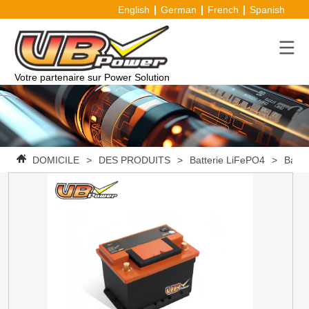
English
German
French
Spanish
Votre partenaire sur Power Solution
DOMICILE
>
DES PRODUITS
>
Batterie LiFePO4
>
Batte