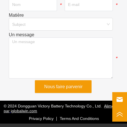
*
*
Matière
*
Subject
Un message
*
Nous faire parvenir
© 2024 Dongguan Victory Battery Technology Co., Ltd.
Alimenté
par
iglobalwin.com
Privacy Policy
Terms And Conditions