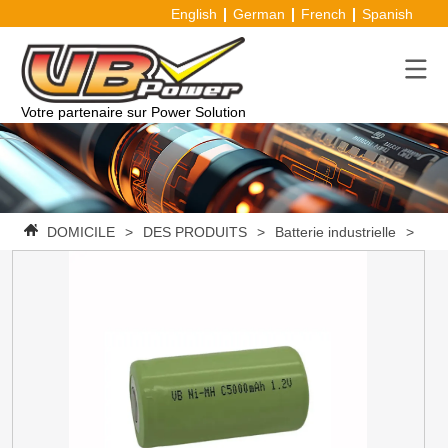
English
German
French
Spanish
Votre partenaire sur Power Solution
DOMICILE
>
DES PRODUITS
>
Batterie industrielle
>
Cel